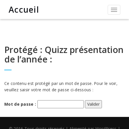
Accueil
Permut
la
navigat
Protégé : Quizz présentation
de l’année :
Ce contenu est protégé par un mot de passe. Pour le voir,
veuillez saisir votre mot de passe ci-dessous :
Mot de passe :
© 2016 Tous droits réservés
|
Alimenté par
WordPress
|