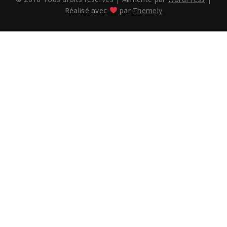
Réalisé avec
par
Themely