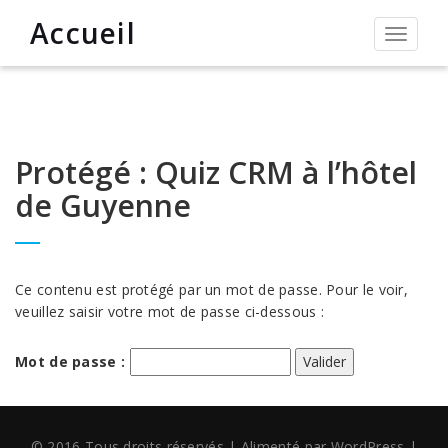
Accueil
Permut
la
navigat
Protégé : Quiz CRM à l’hôtel
de Guyenne
Ce contenu est protégé par un mot de passe. Pour le voir,
veuillez saisir votre mot de passe ci-dessous :
Mot de passe :
© 2016 Tous droits réservés
|
Alimenté par
WordPress
|