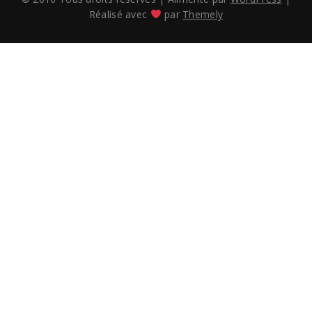
Réalisé avec
par
Themely