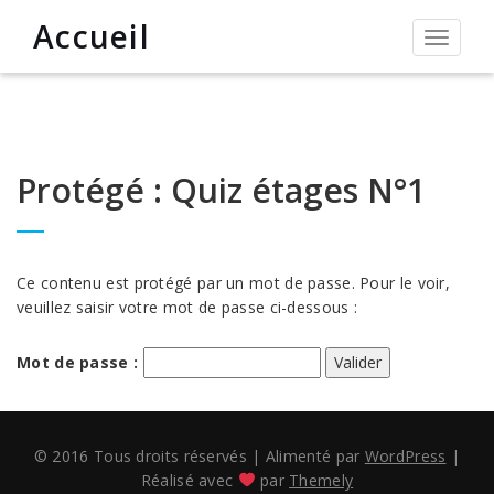
Accueil
Permut
la
navigat
Protégé : Quiz étages N°1
Ce contenu est protégé par un mot de passe. Pour le voir,
veuillez saisir votre mot de passe ci-dessous :
Mot de passe :
© 2016 Tous droits réservés
|
Alimenté par
WordPress
|
Réalisé avec
par
Themely