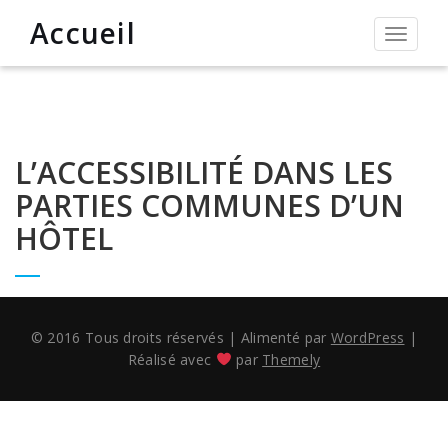
Accueil
Permut
la
navigat
L’ACCESSIBILITÉ DANS LES
PARTIES COMMUNES D’UN
HÔTEL
© 2016 Tous droits réservés
|
Alimenté par
WordPress
|
Réalisé avec
par
Themely